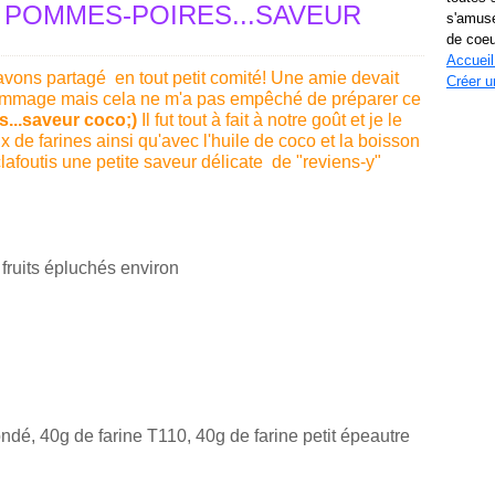
 POMMES-POIRES...SAVEUR
s'amuse
de coeu
Accueil
avons partagé en tout petit comité! Une amie devait
Créer u
ommage mais cela ne m'a pas empêché de préparer ce
...saveur coco;)
Il fut tout à fait à notre goût et je le
x de farines ainsi qu'avec l'huile de coco et la boisson
afoutis une petite saveur délicate de "reviens-y"
fruits épluchés environ
ndé, 40g de farine T110, 40g de farine petit épeautre