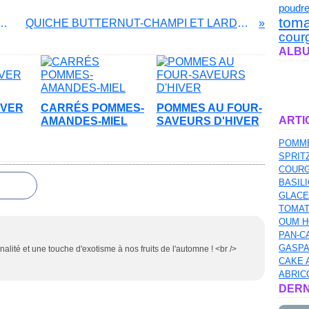
poudr
toma
S EN COQUILLE AU FOUR
QUICHE BUTTERNUT-CHAMPI ET LARDONS
cour
ALBU
IVER
CARRÉS POMMES-
POMMES AU FOUR-
ARTI
AMANDES-MIEL
SAVEURS D'HIVER
POMME
SPRIT
COURG
BASILI
GLACE
TOMAT
OUM H
PAN-C
GASPA
inalité et une touche d'exotisme à nos fruits de l'automne ! <br />
CAKE 
ABRIC
DERN