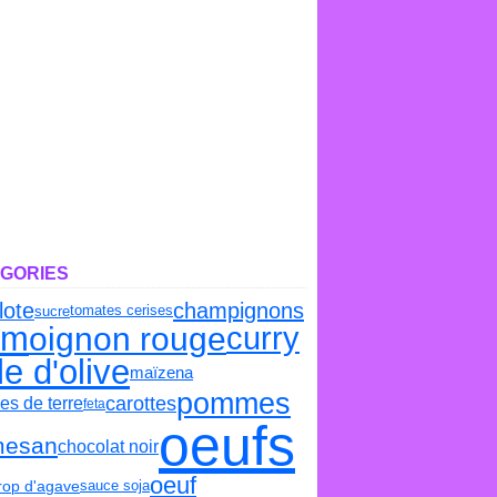
GORIES
lote
champignons
tomates cerises
sucre
um
oignon rouge
curry
le d'olive
maïzena
pommes
carottes
s de terre
feta
oeufs
mesan
chocolat noir
oeuf
sauce soja
irop d'agave