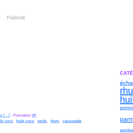
Publicité
CATÉ
écha
rh
hui
pomme
s [
…
]
- Permalien [
#
]
par
le coco
,
huile coco
,
oeufs
,
rhum
,
cassonade
persil
s