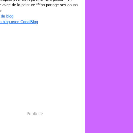
 avec de la peinture ***on partage ses coups
r
 du blog
n blog avec CanalBlog
Publicité