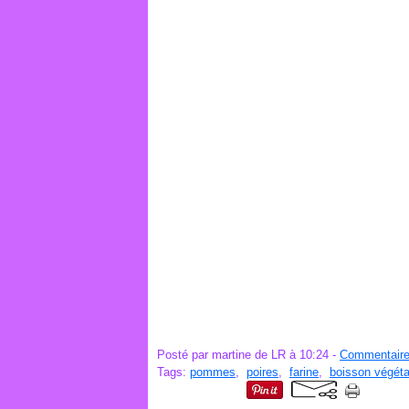
Posté par martine de LR à 10:24 -
Commentaire
Tags:
pommes
,
poires
,
farine
,
boisson végéta