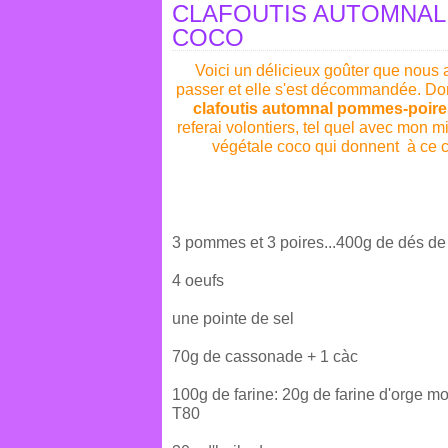
CLAFOUTIS AUTOMNAL
COCO
Voici un délicieux goûter que nous 
passer et elle s'est décommandée. D
clafoutis automnal pommes-poires
referai volontiers, tel quel avec mon mi
végétale coco qui donnent à ce cl
3 pommes et 3 poires...400g de dés de 
4 oeufs
une pointe de sel
70g de cassonade + 1 càc
100g de farine: 20g de farine d'orge mo
T80