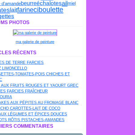
échalotes
ail
beurre
e d'amande
miel
ciboulette
farine
tes
lait
gettes
MS PHOTOS
ma galerie de peinture
CLES RÉCENTS
S DE TERRE FARCIES
Z LIMONCELLO
ETTES-TOMATES-POIS CHICHES ET
C
 AUX FRUITS ROUGES ET YAOURT GREC
ES FARCIES FRAÎCHEUR
OURIA
AKES AUX PÉPITES AU FROMAGE BLANC
CHO CAROTTES-LAIT DE COCO
AUX LÉGUMES ET ÉPICES DOUCES
OTS RÔTIS PISTACHES-AMANDES
IERS COMMENTAIRES