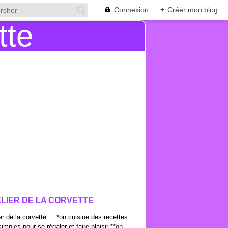
Connexion
+
Créer mon blog
ELIER DE LA CORVETTE
ier de la corvette.... *on cuisine des recettes
imples pour se régaler et faire plaisir **on