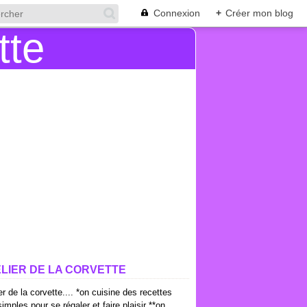
Connexion
+
Créer mon blog
ELIER DE LA CORVETTE
ier de la corvette.... *on cuisine des recettes
imples pour se régaler et faire plaisir **on