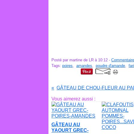
Posté par martine de LR à 10:12 -
Commentaire
Tags:
poires
,
amandes
,
poudre d'amande
,
far
Vous aimerez aussi :
GÂTEAU AU
YAOURT GREC-