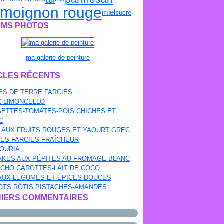
um
oignon rouge
miel
sucre
MS PHOTOS
ma galerie de peinture
CLES RÉCENTS
S DE TERRE FARCIES
Z LIMONCELLO
ETTES-TOMATES-POIS CHICHES ET
C
 AUX FRUITS ROUGES ET YAOURT GREC
ES FARCIES FRAÎCHEUR
OURIA
AKES AUX PÉPITES AU FROMAGE BLANC
CHO CAROTTES-LAIT DE COCO
AUX LÉGUMES ET ÉPICES DOUCES
OTS RÔTIS PISTACHES-AMANDES
IERS COMMENTAIRES