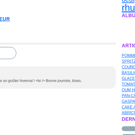
rh
ALBU
VEUR
ARTI
POMME
SPRIT
COURG
BASILI
GLACE
 un goûter hivernal ! <br /> Bonne journée, bises.
TOMAT
OUM H
PAN-C
GASPA
CAKE 
ABRIC
DERN