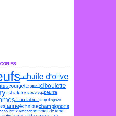
GORIES
eufs
huile d'olive
lait
ciboulette
tes
courgettes
persil
ry
échalotes
beurre
sauce soja
mmes
chocolat noir
sirop d'agave
farine
échalote
tes
champignons
na
poudre d'amande
pommes de terre
parmesan
ail
tomates cerises
feta