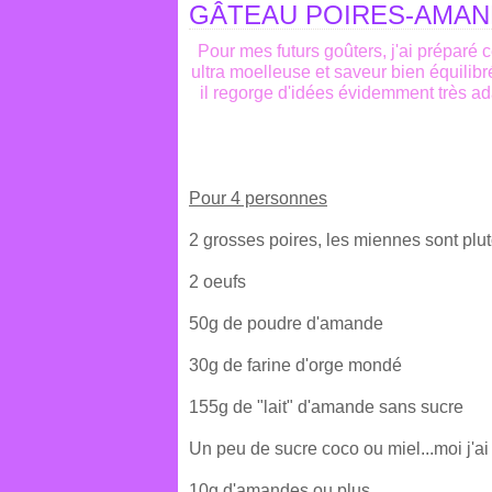
GÂTEAU POIRES-AMA
Pour mes futurs goûters, j'ai préparé 
ultra moelleuse et saveur bien équilibré
il regorge d'idées évidemment très ad
Pour 4 personnes
2 grosses poires, les miennes sont plut
2 oeufs
50g de poudre d'amande
30g de farine d'orge mondé
155g de "lait" d'amande sans sucre
Un peu de sucre coco ou miel...moi j'a
10g d'amandes ou plus...