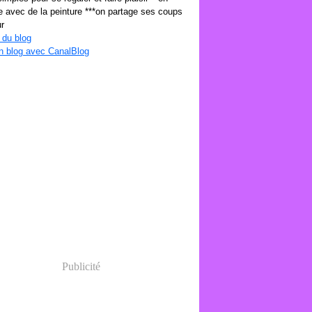
 avec de la peinture ***on partage ses coups
r
 du blog
n blog avec CanalBlog
Publicité