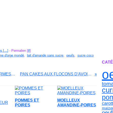
s [
…
]
- Permalien [
#
]
ine d'orge mondé
,
lait d'amande sans sucre
,
oeufs
,
sucre coco
CATÉ
o
GÂTEAU DE CHOU-FLEUR AU PARMESAN
PAN CAKES AUX FLOCONS D'AVOINE
toma
cur
po
POMMES ET
MOELLEUX
carot
POIRES
AMANDINE-POIRES
maïze
oeuf