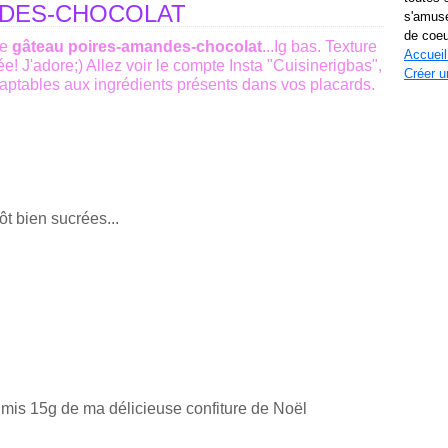
NDES-CHOCOLAT
s'amuse
de coeu
ce
gâteau poires-amandes-chocolat
...Ig bas. Texture
Accueil
e! J'adore;) Allez voir le compte Insta "Cuisinerigbas",
Créer u
aptables aux ingrédients présents dans vos placards.
ôt bien sucrées...
i mis 15g de ma délicieuse confiture de Noël