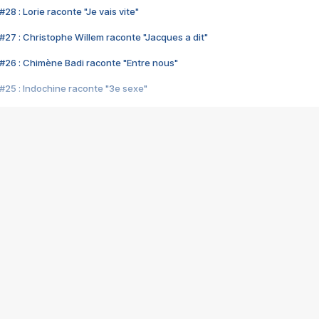
28 : Lorie raconte "Je vais vite"
#27 : Christophe Willem raconte "Jacques a dit"
#26 : Chimène Badi raconte "Entre nous"
#25 : Indochine raconte "3e sexe"
#24 : Zaho raconte "C'est chelou"
#23 : Patrick Bruel raconte "Au café des délices"
#22 : Kyo raconte "Le chemin"
#21 : Nolwenn Leroy raconte "Cassé"
#20 : Patrick Hernandez raconte "Born to be alive"
#19 : Lorie raconte "Près de moi"
#18 : Michael Jones raconte "A nos actes manqués" (avec Jean-Jacque
#17 : Khaled raconte "Aïcha"