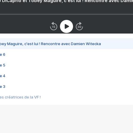
 DiCaprio et Tobey Maguire, c'est lui ! Rencontre avec Dam
bey Maguire, c'est lui ! Rencontre avec Damien Witecka
e 6
e 5
e 4
e 3
s créatrices de la VF !
e 2
e 1
e Mektoub My Love arrive enfin ! Rencontre avec Shaïn Boumedine et Sal