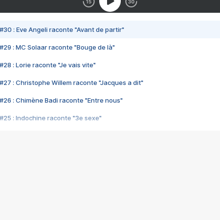
#30 : Eve Angeli raconte "Avant de partir"
#29 : MC Solaar raconte "Bouge de là"
28 : Lorie raconte "Je vais vite"
#27 : Christophe Willem raconte "Jacques a dit"
#26 : Chimène Badi raconte "Entre nous"
#25 : Indochine raconte "3e sexe"
#24 : Zaho raconte "C'est chelou"
#23 : Patrick Bruel raconte "Au café des délices"
#22 : Kyo raconte "Le chemin"
#21 : Nolwenn Leroy raconte "Cassé"
#20 : Patrick Hernandez raconte "Born to be alive"