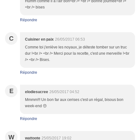
Humm comme il a l'air bon<br /> <br /> Bonne journée<br />
<br /> bises
Répondre
C
Cuisiner en paix
26/05/2017 06:53
Comme toi j'enlève les noyaux, je déteste tomber sur un truc
dur !<br /> <br /> Merci pour la recette, c'est une merveille !<br
/> <br /> Bises.
Répondre
E
elodiesucree
26/05/2017 04:52
Mmmm!!! Un bon far aux cerises c'est un régal, bisous bon
week-end 😙
Répondre
W
wattoote
25/05/2017 19:02