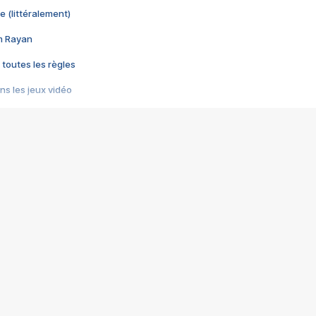
e (littéralement)
im Rayan
 toutes les règles
s les jeux vidéo
us choquant de Rockstar ? - Le scandale BULLY
e plus moche de Steam
du RÊVE tourne au CAUCHEMAR
pendant 8 heures
it… à tort
umiliés par un jeu vidéo
ire - Final Fantasy 8
ti un empire - Age of Empires