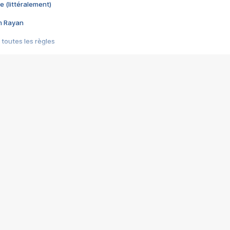
e (littéralement)
im Rayan
 toutes les règles
s les jeux vidéo
us choquant de Rockstar ? - Le scandale BULLY
e plus moche de Steam
du RÊVE tourne au CAUCHEMAR
pendant 8 heures
it… à tort
umiliés par un jeu vidéo
ire - Final Fantasy 8
ti un empire - Age of Empires
story DOFUS