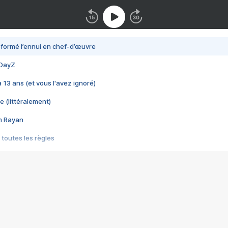
nsformé l’ennui en chef-d’œuvre
 DayZ
 a 13 ans (et vous l'avez ignoré)
e (littéralement)
im Rayan
 toutes les règles
s les jeux vidéo
us choquant de Rockstar ? - Le scandale BULLY
e plus moche de Steam
du RÊVE tourne au CAUCHEMAR