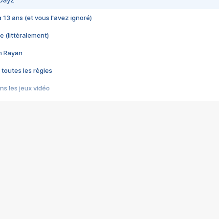
 DayZ
 a 13 ans (et vous l'avez ignoré)
e (littéralement)
im Rayan
 toutes les règles
s les jeux vidéo
us choquant de Rockstar ? - Le scandale BULLY
e plus moche de Steam
du RÊVE tourne au CAUCHEMAR
pendant 8 heures
it… à tort
umiliés par un jeu vidéo
ire - Final Fantasy 8