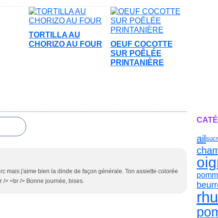
TORTILLA AU
CHORIZO AU FOUR
OEUF COCOTTE
SUR POÊLÉE
PRINTANIÈRE
CATÉ
ail
suc
cham
oi
rc mais j'aime bien la dinde de façon générale. Ton assiette colorée
pomme
br /> <br /> Bonne journée, bises.
beurr
rh
po