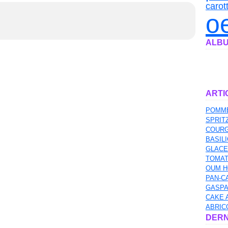
carot
o
ALBU
ARTI
POMME
SPRIT
COURG
BASILI
GLACE
TOMAT
OUM H
PAN-C
GASPA
CAKE 
ABRIC
DERN