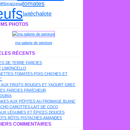
tomates
tes
maïzena
eufs
échalote
lait
MS PHOTOS
ma galerie de peinture
CLES RÉCENTS
S DE TERRE FARCIES
Z LIMONCELLO
ETTES-TOMATES-POIS CHICHES ET
C
 AUX FRUITS ROUGES ET YAOURT GREC
ES FARCIES FRAÎCHEUR
OURIA
AKES AUX PÉPITES AU FROMAGE BLANC
CHO CAROTTES-LAIT DE COCO
AUX LÉGUMES ET ÉPICES DOUCES
OTS RÔTIS PISTACHES-AMANDES
IERS COMMENTAIRES