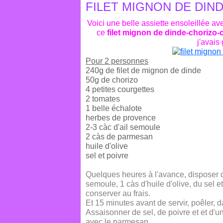
FILET MIGNON DE DI
Voici une belle assiette ensoleillée 
ce
filet mignon de dinde-chorizo-
j'avais
Pour 2 personnes
240g de filet de mignon de dinde
50g de chorizo
4 petites courgettes
2 tomates
1 belle échalote
herbes de provence
2-3 càc d'ail semoule
2 càs de parmesan
huile d'olive
sel et poivre
Quelques heures à l'avance, disposer d
semoule, 1 càs d'huile d'olive, du sel et
conserver au frais.
Et 15 minutes avant de servir, poêler, d
Assaisonner de sel, de poivre et et d'u
avec le parmesan.