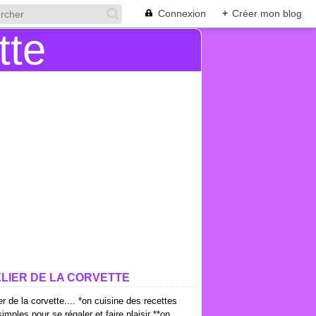
Connexion
+
Créer mon blog
ELIER DE LA CORVETTE
ier de la corvette.... *on cuisine des recettes
imples pour se régaler et faire plaisir **on