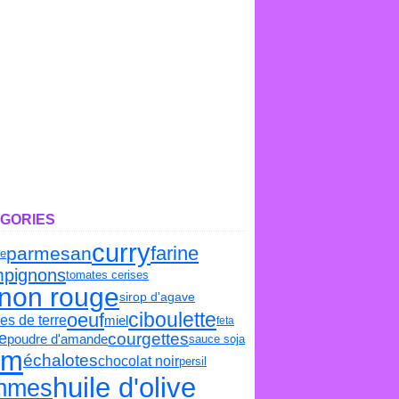
GORIES
curry
farine
parmesan
re
pignons
tomates cerises
gnon rouge
sirop d'agave
ciboulette
oeuf
s de terre
miel
feta
e
courgettes
poudre d'amande
sauce soja
um
échalotes
chocolat noir
persil
huile d'olive
mmes