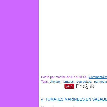
Posté par martine de LR à 20:13 -
Commentaire
Tags:
chorizo
,
tomates
,
courgettes
,
parmesa
TOMATES MARINÉES EN SALAD