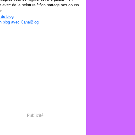
 avec de la peinture ***on partage ses coups
r
 du blog
n blog avec CanalBlog
Publicité