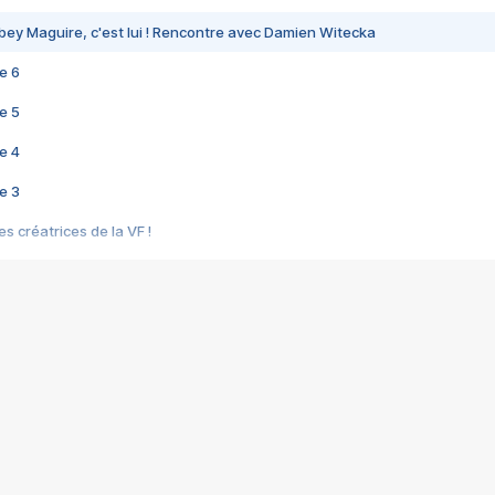
bey Maguire, c'est lui ! Rencontre avec Damien Witecka
e 6
e 5
e 4
e 3
s créatrices de la VF !
e 2
e 1
e Mektoub My Love arrive enfin ! Rencontre avec Shaïn Boumedine et Sal
i : après Toni en famille
elle réalise le bouleversant Dites lui que je l'aime
ais ! Rencontre autour de Vie privée de Rebecca Zlotowski