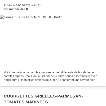
Publié le 19/07/2026 à 21:11
Par
martine de LR
Voici une salade de carottes tunisienne bien différente de la salade de
carottes râpées...mais tout aussi bonne;) L'oum houria est complète avec
oeufs durs et thon et les graines de cumin lui confèrent une saveur bien
particulière. Il ne faut pas hésiter...
COURGETTES GRILLÉES-PARMESAN-
TOMATES MARINÉES