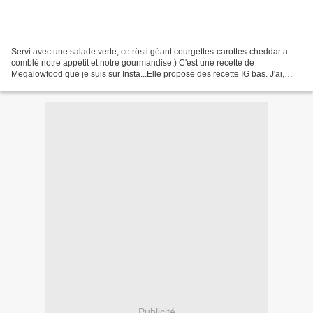
Servi avec une salade verte, ce rösti géant courgettes-carottes-cheddar a
comblé notre appétit et notre gourmandise;) C'est une recette de
Megalowfood que je suis sur Insta...Elle propose des recette IG bas. J'ai,
quant à moi, utilisé de la farine classique....
Publicité