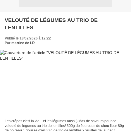
VELOUTÉ DE LÉGUMES AU TRIO DE
LENTILLES
Publié le 18/02/2026 à 12:22
Par
martine de LR
Les crêpes c'est la vie....et les légumes aussi;) Max de saveurs pour ce
velouté de légumes au trio de lentilles! 300g de fleurettes de chou fleur 80g
de poireau 1 gousse d'ail 60 g de trio de lentilles 2 feuilles de laurier 1