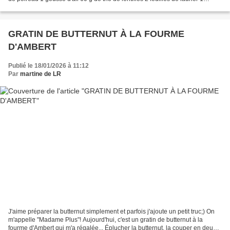
pincée de ras el hanout...
GRATIN DE BUTTERNUT À LA FOURME
D'AMBERT
Publié le 18/01/2026 à 11:12
Par
martine de LR
J'aime préparer la butternut simplement et parfois j'ajoute un petit truc;) On
m'appelle "Madame Plus"! Aujourd'hui, c'est un gratin de butternut à la
fourme d'Ambert qui m'a régalée... Éplucher la butternut, la couper en deux,