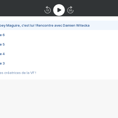
bey Maguire, c'est lui ! Rencontre avec Damien Witecka
e 6
e 5
e 4
e 3
s créatrices de la VF !
e 2
e 1
e Mektoub My Love arrive enfin ! Rencontre avec Shaïn Boumedine et Sal
i : après Toni en famille