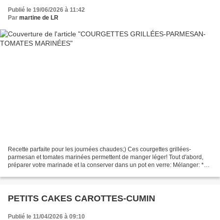
Publié le 19/06/2026 à 11:42
Par
martine de LR
Recette parfaite pour les journées chaudes;) Ces courgettes grillées-
parmesan et tomates marinées permettent de manger léger! Tout d'abord,
préparer votre marinade et la conserver dans un pot en verre: Mélanger: *8
cl d'huile d'olive *6 cl de vinaigre...
PETITS CAKES CAROTTES-CUMIN
Publié le 11/04/2026 à 09:10