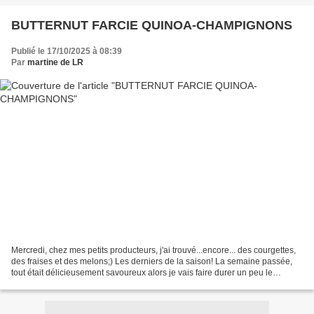
BUTTERNUT FARCIE QUINOA-CHAMPIGNONS
Publié le 17/10/2025 à 08:39
Par
martine de LR
Mercredi, chez mes petits producteurs, j'ai trouvé...encore... des courgettes,
des fraises et des melons;) Les derniers de la saison! La semaine passée,
tout était délicieusement savoureux alors je vais faire durer un peu le
plaisir...J'ai également acheté...