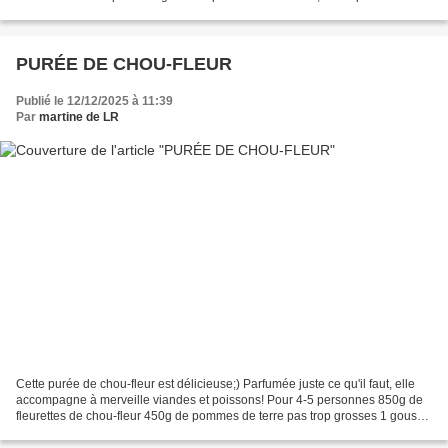
l'épépiner et la tailler...
PURÉE DE CHOU-FLEUR
Publié le 12/12/2025 à 11:39
Par
martine de LR
Cette purée de chou-fleur est délicieuse;) Parfumée juste ce qu'il faut, elle
accompagne à merveille viandes et poissons! Pour 4-5 personnes 850g de
fleurettes de chou-fleur 450g de pommes de terre pas trop grosses 1 gousse
d'ail 100g de crème fraîche...