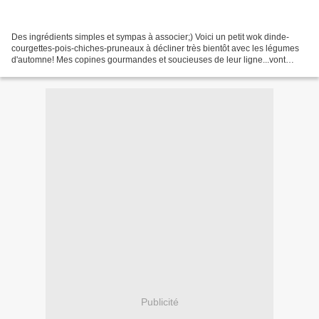
Des ingrédients simples et sympas à associer;) Voici un petit wok dinde-
courgettes-pois-chiches-pruneaux à décliner très bientôt avec les légumes
d'automne! Mes copines gourmandes et soucieuses de leur ligne...vont
aimer;) Pour 2 personnes 2 filets de...
Publicité