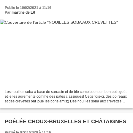
Publié le 10/02/2021 à 11:16
Par
martine de LR
Les nouilles soba à base de sarrasin et de blé complet ont un bon petit goût
et je les agrémente comme des pâtes classiques! Cette fois-ci, des poireaux
et des crevettes ont joué les bons amis;) Des nouilles soba aux crevettes
pour moi et des spaghettis...
POÊLÉE CHOUX-BRUXELLES ET CHÂTAIGNES
Publié le 07/11/2020 à 11:16