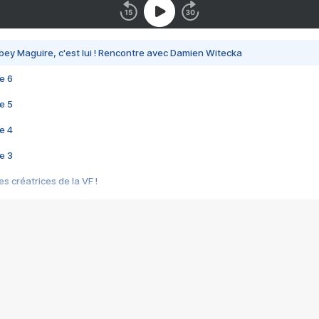
bey Maguire, c'est lui ! Rencontre avec Damien Witecka
e 6
e 5
e 4
e 3
s créatrices de la VF !
e 2
e 1
e Mektoub My Love arrive enfin ! Rencontre avec Shaïn Boumedine et Sal
i : après Toni en famille
elle réalise le bouleversant Dites lui que je l'aime