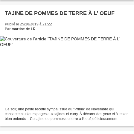
TAJINE DE POMMES DE TERRE À L' OEUF
Publié le 25/10/2019 à 21:22
Par
martine de LR
Ce soir, une petite recette sympa issue du "Prima" de Novembre qui
consacre plusieurs pages aux tajines et curry. À dévorer des yeux et à tester
bien entendu... Ce tajine de pommes de terre à l'oeuf, délicieusement
parfumé, a comblé ma gourmandise de...