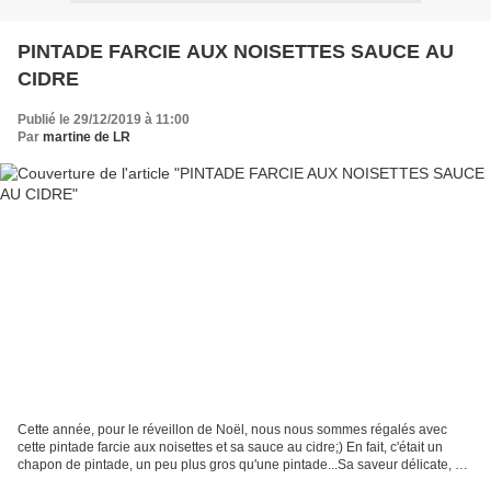
PINTADE FARCIE AUX NOISETTES SAUCE AU
CIDRE
Publié le 29/12/2019 à 11:00
Par
martine de LR
Cette année, pour le réveillon de Noël, nous nous sommes régalés avec
cette pintade farcie aux noisettes et sa sauce au cidre;) En fait, c'était un
chapon de pintade, un peu plus gros qu'une pintade...Sa saveur délicate, sa
chair tendre, la farce légère...