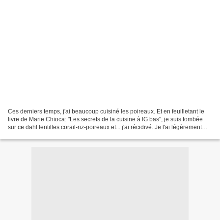
Ces derniers temps, j'ai beaucoup cuisiné les poireaux. Et en feuilletant le
livre de Marie Chioca: "Les secrets de la cuisine à IG bas", je suis tombée
sur ce dahl lentilles corail-riz-poireaux et... j'ai récidivé. Je l'ai légèrement
adapté;) L'association...