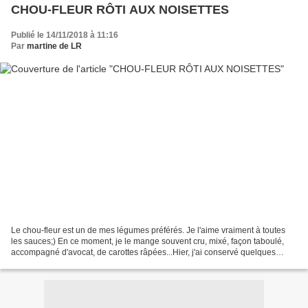
CHOU-FLEUR RÔTI AUX NOISETTES
Publié le 14/11/2018 à 11:16
Par
martine de LR
Le chou-fleur est un de mes légumes préférés. Je l'aime vraiment à toutes
les sauces;) En ce moment, je le mange souvent cru, mixé, façon taboulé,
accompagné d'avocat, de carottes râpées...Hier, j'ai conservé quelques
fleurettes pour préparer une assiette...