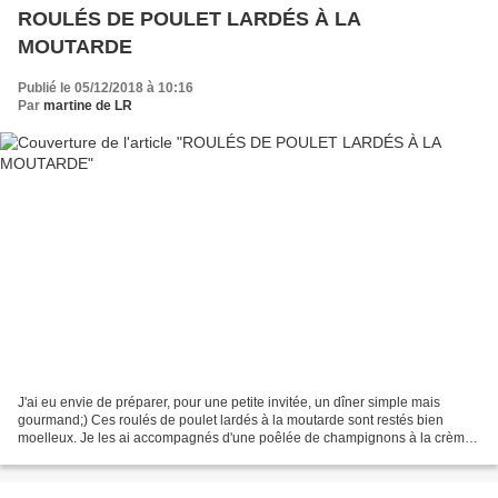
ROULÉS DE POULET LARDÉS À LA
MOUTARDE
Publié le 05/12/2018 à 10:16
Par
martine de LR
J'ai eu envie de préparer, pour une petite invitée, un dîner simple mais
gourmand;) Ces roulés de poulet lardés à la moutarde sont restés bien
moelleux. Je les ai accompagnés d'une poêlée de champignons à la crème.
Cette idée lue dans un magazine et arrangée...