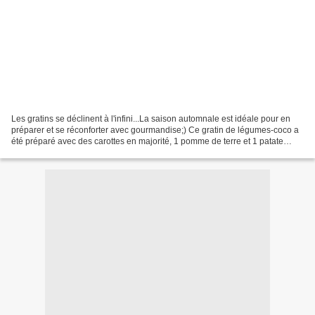
Les gratins se déclinent à l'infini...La saison automnale est idéale pour en
préparer et se réconforter avec gourmandise;) Ce gratin de légumes-coco a
été préparé avec des carottes en majorité, 1 pomme de terre et 1 patate
douce. Ce sont mes goûts et...