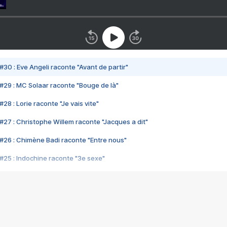
#30 : Eve Angeli raconte "Avant de partir"
#29 : MC Solaar raconte "Bouge de là"
28 : Lorie raconte "Je vais vite"
#27 : Christophe Willem raconte "Jacques a dit"
#26 : Chimène Badi raconte "Entre nous"
#25 : Indochine raconte "3e sexe"
#24 : Zaho raconte "C'est chelou"
#23 : Patrick Bruel raconte "Au café des délices"
#22 : Kyo raconte "Le chemin"