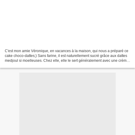
C'est mon amie Véronique, en vacances à la maison, qui nous a préparé ce
cake choco-dattes;) Sans farine, il est naturellement sucré grâce aux dattes
medjoul si moelleuses. Chez elle, elle le sert généralement avec une crème
anglaise...et chez nous, il...