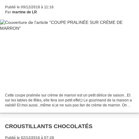
Publié le 09/12/2018 à 11:16
Par
martine de LR
Cette coupe pralinée sur crème de marron est un petit délice de saison...Et
sur les tables de fêtes, elle fera son petit effet;) Le gourmand de la maison a
validé! Et moi aussi...même si je ne suis pas fan de crème de marron. On
peut aisément la remplacer...
CROUSTILLANTS CHOCOLATÉS
Publié le 02/12/2016 à 07:28