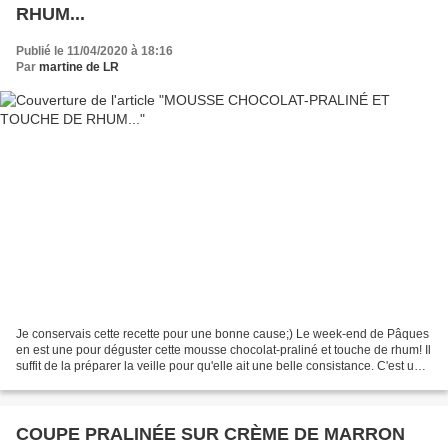
RHUM...
Publié le 11/04/2020 à 18:16
Par
martine de LR
Je conservais cette recette pour une bonne cause;) Le week-end de Pâques
en est une pour déguster cette mousse chocolat-praliné et touche de rhum! Il
suffit de la préparer la veille pour qu'elle ait une belle consistance. C'est une
recette d'un de mes...
COUPE PRALINÉE SUR CRÈME DE MARRON