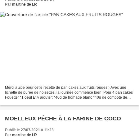
Par
martine de LR
Merci à Zoé pour cette recette de pan cakes aux fruits rouges;) Avec une
lichette de purée de noisettes, la journée commence bien! Pour 4 pan cakes
Fouetter *1 oeuf Et y ajouter: *40g de fromage blanc *40g de compote de
pommes *1 càs de miel *50g de flocons...
MOELLEUX PÊCHE À LA FARINE DE COCO
Publié le 27/07/2021 à 11:23
Par
martine de LR