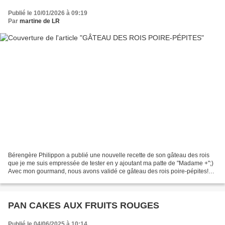
Publié le 10/01/2026 à 09:19
Par
martine de LR
Bérengère Philippon a publié une nouvelle recette de son gâteau des rois
que je me suis empressée de tester en y ajoutant ma patte de "Madame +";)
Avec mon gourmand, nous avons validé ce gâteau des rois poire-pépites!
Pour 4-6 personnes 100g de poudre...
PAN CAKES AUX FRUITS ROUGES
Publié le 04/06/2025 à 10:14