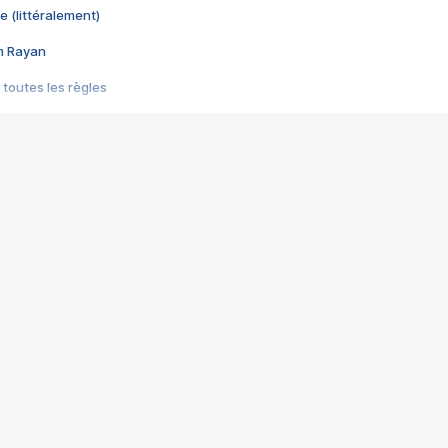
e (littéralement)
im Rayan
 toutes les règles
s les jeux vidéo
us choquant de Rockstar ? - Le scandale BULLY
e plus moche de Steam
du RÊVE tourne au CAUCHEMAR
pendant 8 heures
it… à tort
umiliés par un jeu vidéo
ire - Final Fantasy 8
ti un empire - Age of Empires
story DOFUS