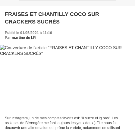
FRAISES ET CHANTILLY COCO SUR
CRACKERS SUCRÉS
Publié le 01/05/2021 à 11:16
Par
martine de LR
Sur Instagram, un de mes comptes favoris est: "0 sucre et ig bas". Les
assiettes de Bérengère me font toujours les yeux doux;) Elle nous fait
découvrir une alimentation qui prône la variété, notamment en utilisant
d'autres farines que la blanche basique...