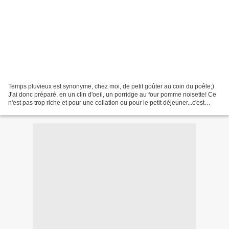
Temps pluvieux est synonyme, chez moi, de petit goûter au coin du poêle;)
J'ai donc préparé, en un clin d'oeil, un porridge au four pomme noisette! Ce
n'est pas trop riche et pour une collation ou pour le petit déjeuner...c'est
parfait. J'ai suivi les...