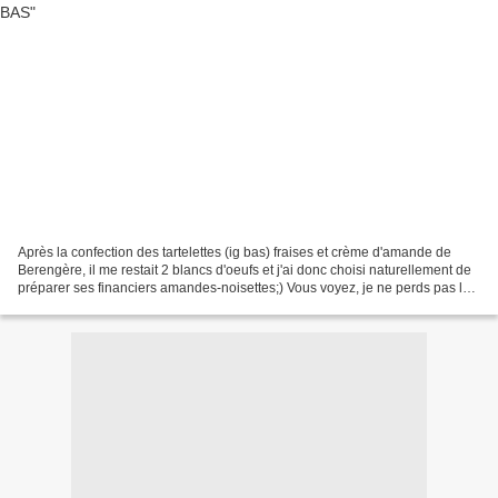
Après la confection des tartelettes (ig bas) fraises et crème d'amande de
Berengère, il me restait 2 blancs d'oeufs et j'ai donc choisi naturellement de
préparer ses financiers amandes-noisettes;) Vous voyez, je ne perds pas le
Nord...question gourmandise!...