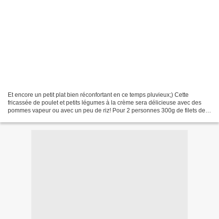
Et encore un petit plat bien réconfortant en ce temps pluvieux;) Cette
fricassée de poulet et petits légumes à la crème sera délicieuse avec des
pommes vapeur ou avec un peu de riz! Pour 2 personnes 300g de filets de
poulet 2 blancs de poireaux 1 carotte...