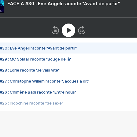
FACE A #30 : Eve Angeli raconte "Avant de partir"
#30 : Eve Angeli raconte "Avant de partir"
#29 : MC Solaar raconte "Bouge de là"
28 : Lorie raconte "Je vais vite"
#27 : Christophe Willem raconte "Jacques a dit"
#26 : Chimène Badi raconte "Entre nous"
#25 : Indochine raconte "3e sexe"
#24 : Zaho raconte "C'est chelou"
#23 : Patrick Bruel raconte "Au café des délices"
#22 : Kyo raconte "Le chemin"