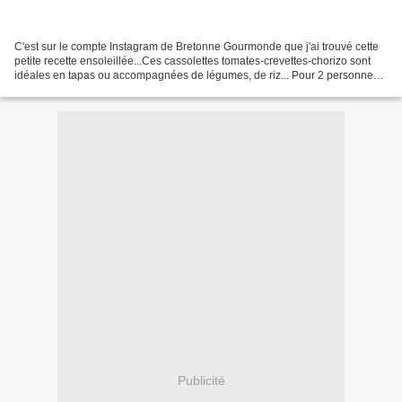
C'est sur le compte Instagram de Bretonne Gourmonde que j'ai trouvé cette
petite recette ensoleillée...Ces cassolettes tomates-crevettes-chorizo sont
idéales en tapas ou accompagnées de légumes, de riz... Pour 2 personnes 1
grosse échalote 1 belle gousse...
Publicité