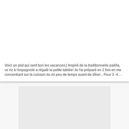
Voici un plat qui sent bon les vacances;) Inspiré de la traditionnelle paëlla,
ce riz à l'espagnole a régalé la petite tablée! Je l'ai préparé en 2 fois en me
concentrant sur la cuisson du riz peu de temps avant de dîner... Pour 3 -4
personnes La veille:...