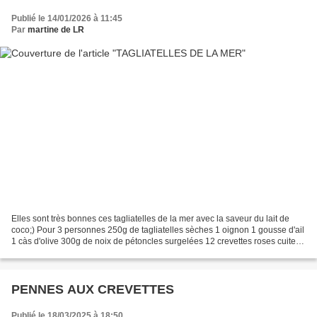
Publié le 14/01/2026 à 11:45
Par
martine de LR
Elles sont très bonnes ces tagliatelles de la mer avec la saveur du lait de
coco;) Pour 3 personnes 250g de tagliatelles sèches 1 oignon 1 gousse d'ail
1 càs d'olive 300g de noix de pétoncles surgelées 12 crevettes roses cuites
truite fumée 20 cl de lait...
PENNES AUX CREVETTES
Publié le 18/03/2025 à 18:50