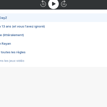
 DayZ
 a 13 ans (et vous l'avez ignoré)
e (littéralement)
im Rayan
 toutes les règles
s les jeux vidéo
us choquant de Rockstar ? - Le scandale BULLY
e plus moche de Steam
du RÊVE tourne au CAUCHEMAR
pendant 8 heures
it… à tort