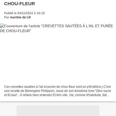
CHOU-FLEUR
Publié le 04/11/2022 à 16:16
Par
martine de LR
Ces crevettes sautées à l'ail et purée de chou-fleur sont un p'tit délice;) C'est
une recette de Bérengère Philippon, issue de son troisième livre:"Zéro sucre
et IG bas"...À refaire bien entendu! Et très vite. J'ai, comme d'habitude, fait
avec les moyens...