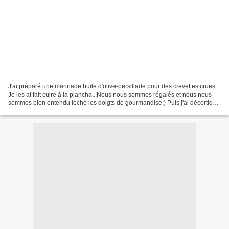
J'ai préparé une marinade huile d'olive-persillade pour des crevettes crues.
Je les ai fait cuire à la plancha...Nous nous sommes régalés et nous nous
sommes bien entendu léché les doigts de gourmandise;) Puis j'ai décortiqué
les esseulées qui n'avaient...