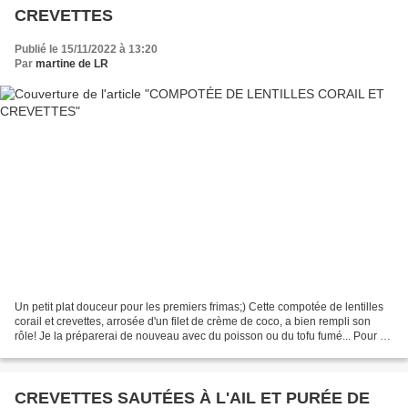
CREVETTES
Publié le 15/11/2022 à 13:20
Par
martine de LR
Un petit plat douceur pour les premiers frimas;) Cette compotée de lentilles
corail et crevettes, arrosée d'un filet de crème de coco, a bien rempli son
rôle! Je la préparerai de nouveau avec du poisson ou du tofu fumé... Pour 2
personnes 100g de lentilles...
CREVETTES SAUTÉES À L'AIL ET PURÉE DE