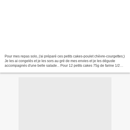
Pour mes repas solo, j'ai préparé ces petits cakes-poulet chèvre-courgettes;)
Je les ai congelés et je les sors au gré de mes envies et je les déguste
accompagnés d'une belle salade... Pour 12 petits cakes 75g de farine 1/2
complète 75g de farine de lentilles...