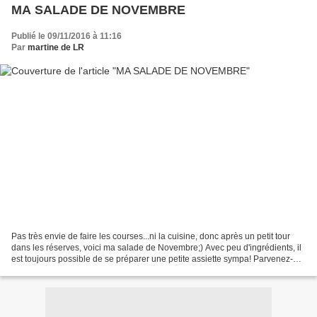
MA SALADE DE NOVEMBRE
Publié le 09/11/2016 à 11:16
Par
martine de LR
Pas très envie de faire les courses...ni la cuisine, donc après un petit tour
dans les réserves, voici ma salade de Novembre;) Avec peu d'ingrédients, il
est toujours possible de se préparer une petite assiette sympa! Parvenez-
vous à voir tous les ingrédients...