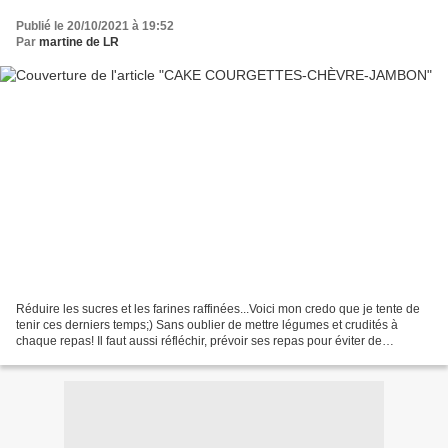
Publié le 20/10/2021 à 19:52
Par
martine de LR
Réduire les sucres et les farines raffinées...Voici mon credo que je tente de
tenir ces derniers temps;) Sans oublier de mettre légumes et crudités à
chaque repas! Il faut aussi réfléchir, prévoir ses repas pour éviter de
succomber aux tentations du vite...