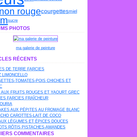
gnon rouge
courgettes
miel
um
sucre
MS PHOTOS
ma galerie de peinture
CLES RÉCENTS
S DE TERRE FARCIES
Z LIMONCELLO
ETTES-TOMATES-POIS CHICHES ET
C
 AUX FRUITS ROUGES ET YAOURT GREC
ES FARCIES FRAÎCHEUR
OURIA
AKES AUX PÉPITES AU FROMAGE BLANC
CHO CAROTTES-LAIT DE COCO
AUX LÉGUMES ET ÉPICES DOUCES
OTS RÔTIS PISTACHES-AMANDES
IERS COMMENTAIRES