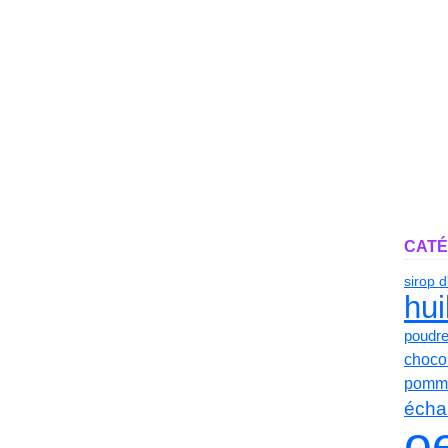
CATÉ
sirop 
hui
poudr
chocol
pomme
écha
o