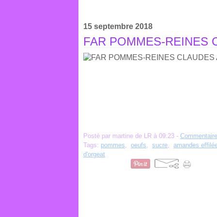
15 septembre 2018
FAR POMMES-REINES 
Posté par martine de LR à 09:23 -
Commentaire
Tags:
pommes
,
oeufs
,
sucre
,
amandes effilé
d'orgeat