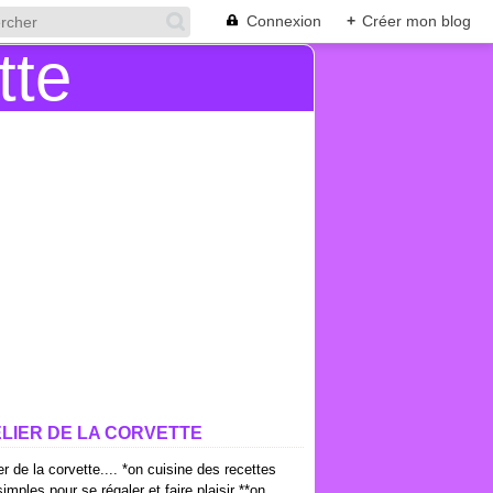
Connexion
+
Créer mon blog
ELIER DE LA CORVETTE
ier de la corvette.... *on cuisine des recettes
imples pour se régaler et faire plaisir **on