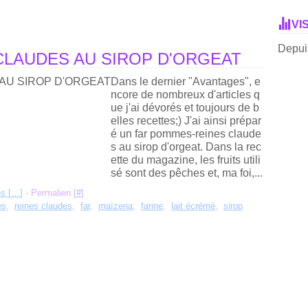
VI
Depuis
CLAUDES AU SIROP D'ORGEAT
Dans le dernier "Avantages", e
ncore de nombreux d'articles q
ue j'ai dévorés et toujours de b
elles recettes;) J'ai ainsi prépar
é un far pommes-reines claude
s au sirop d'orgeat. Dans la rec
ette du magazine, les fruits utili
sé sont des pêches et, ma foi,...
s [
…
]
- Permalien [
#
]
es
,
reines claudes
,
far
,
maïzena
,
farine
,
lait écrémé
,
sirop