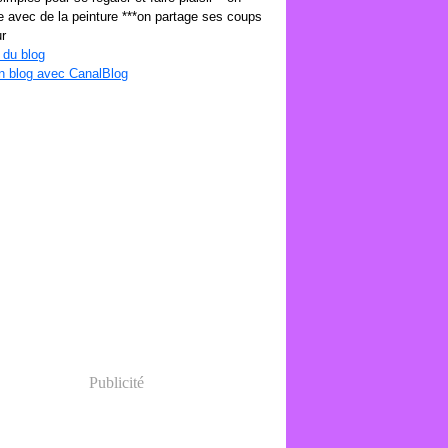
 avec de la peinture ***on partage ses coups
r
 du blog
n blog avec CanalBlog
Publicité