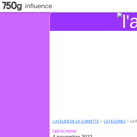
L'ATELIER DE LA CORVETTE
>
CATEGORIES
>
LAI
lait ecreme
4 novembre 2022