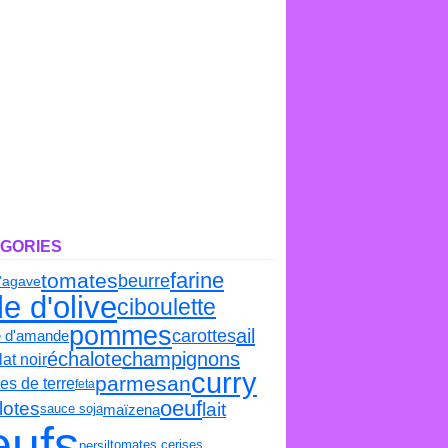
GORIES
farine
tomates
beurre
d'agave
le d'olive
ciboulette
pommes
carottes
ail
e d'amande
échalote
champignons
at noir
curry
parmesan
s de terre
feta
oeuf
lotes
lait
maïzena
sauce soja
eufs
tomates cerises
persil