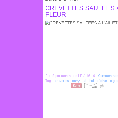
CREVETTES SAUTÉES À
FLEUR
Posté par martine de LR à 16:16 -
Commentaire
Tags:
crevettes
,
curry
,
ail
,
huile d'olive
,
oign