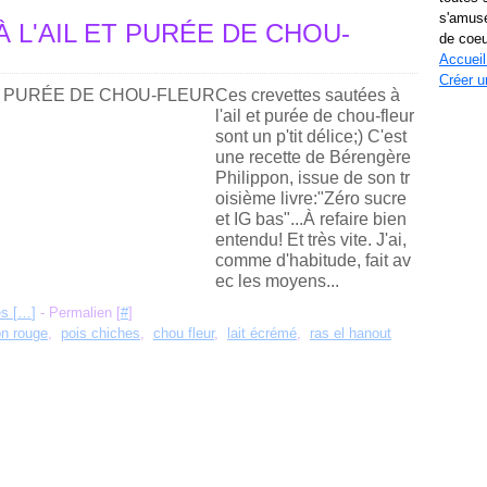
s'amuse
 L'AIL ET PURÉE DE CHOU-
de coeu
Accueil
Créer u
Ces crevettes sautées à
l'ail et purée de chou-fleur
sont un p'tit délice;) C'est
une recette de Bérengère
Philippon, issue de son tr
oisième livre:"Zéro sucre
et IG bas"...À refaire bien
entendu! Et très vite. J'ai,
comme d'habitude, fait av
ec les moyens...
s [
…
]
- Permalien [
#
]
on rouge
,
pois chiches
,
chou fleur
,
lait écrémé
,
ras el hanout