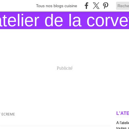
Tous nos blogs cuisine
Publicité
L'AT
T ECREME
A l'atel
toutes s