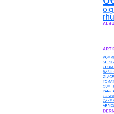
oi
rh
ALBU
ARTI
POMME
SPRIT
COURG
BASILI
GLACE
TOMAT
OUM H
PAN-C
GASPA
CAKE 
ABRIC
DERN