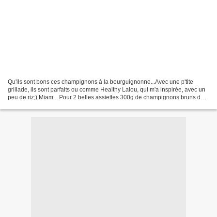
Qu'ils sont bons ces champignons à la bourguignonne...Avec une p'tite
grillade, ils sont parfaits ou comme Healthy Lalou, qui m'a inspirée, avec un
peu de riz;) Miam... Pour 2 belles assiettes 300g de champignons bruns de
Paris 1 belle carotte des sables...