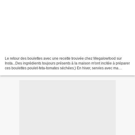
Le retour des boulettes avec une recette trouvée chez Megalowfood sur
Insta...Des ingrédients toujours présents à la maison m'ont incitée à préparer
ces boulettes poulet-feta-tomates séchées;) En hiver, servies avec ma
poêlée préférée: carottes, poireaux,...