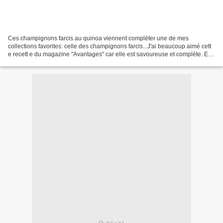
Ces champignons farcis au quinoa viennent compléter une de mes
collections favorites: celle des champignons farcis...J'ai beaucoup aimé cett
e recett e du magazine "Avantages" car elle est savoureuse et complète. Elle
permet de préparer un petit repas...