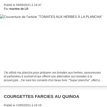
Publié le 09/08/2021 à 18:47
Par
martine de LR
J'ai utilisé ma plancha pour préparer ces tomates aux herbes, savoureuses
et parfumées à souhait et qui offrent une alternative aux tomates à la
provençale...J'ai suivi les conseils d'un beau livre :"Super plancha", offert par
des amis en vacances à la...
COURGETTES FARCIES AU QUINOA
Publié le 13/05/2021 à 10:19