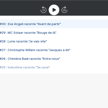
#30 : Eve Angeli raconte "Avant de partir"
#29 : MC Solaar raconte "Bouge de là"
28 : Lorie raconte "Je vais vite"
#27 : Christophe Willem raconte "Jacques a dit"
#26 : Chimène Badi raconte "Entre nous"
#25 : Indochine raconte "3e sexe"
#24 : Zaho raconte "C'est chelou"
#23 : Patrick Bruel raconte "Au café des délices"
#22 : Kyo raconte "Le chemin"
#21 : Nolwenn Leroy raconte "Cassé"