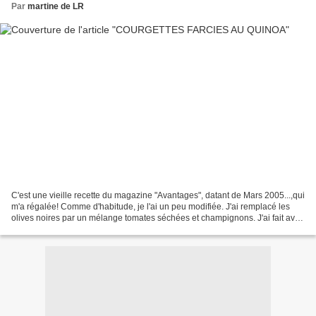
Par
martine de LR
C'est une vieille recette du magazine "Avantages", datant de Mars 2005...,qui
m'a régalée! Comme d'habitude, je l'ai un peu modifiée. J'ai remplacé les
olives noires par un mélange tomates séchées et champignons. J'ai fait avec
ce que j'avais;) Ces courgettes...