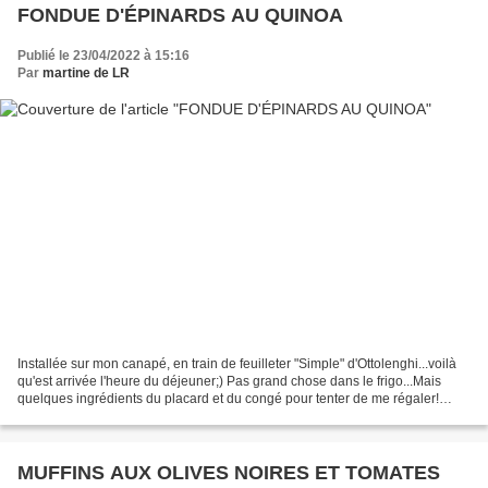
FONDUE D'ÉPINARDS AU QUINOA
Publié le 23/04/2022 à 15:16
Par
martine de LR
Installée sur mon canapé, en train de feuilleter "Simple" d'Ottolenghi...voilà
qu'est arrivée l'heure du déjeuner;) Pas grand chose dans le frigo...Mais
quelques ingrédients du placard et du congé pour tenter de me régaler!
Mission accomplie avec cette...
MUFFINS AUX OLIVES NOIRES ET TOMATES