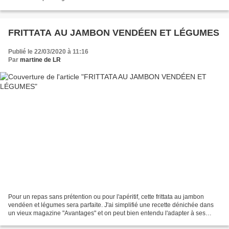
200g de pois chiches bien rincés,...
FRITTATA AU JAMBON VENDÉEN ET LÉGUMES
Publié le 22/03/2020 à 11:16
Par
martine de LR
Pour un repas sans prétention ou pour l'apéritif, cette frittata au jambon
vendéen et légumes sera parfaite. J'ai simplifié une recette dénichée dans
un vieux magazine "Avantages" et on peut bien entendu l'adapter à ses
goûts et aux saisons;) J'ai beaucoup...