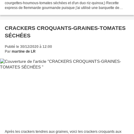
courgettes-houmous-tomates séchées et d'un duo riz-quinoa;) Recette
express de flemmarde gourmande puisque j'ai utilisé une barquette de
houmous! Merci Madame Figaro... *Couper 1 petite...
CRACKERS CROQUANTS-GRAINES-TOMATES
SÉCHÉES
Publié le 30/12/2020 à 12:00
Par
martine de LR
Après les crackers tendres aux graines, voici les crackers croquants aux