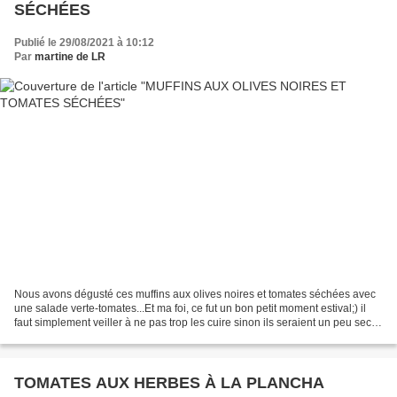
SÉCHÉES
Publié le 29/08/2021 à 10:12
Par
martine de LR
Nous avons dégusté ces muffins aux olives noires et tomates séchées avec
une salade verte-tomates...Et ma foi, ce fut un bon petit moment estival;) il
faut simplement veiller à ne pas trop les cuire sinon ils seraient un peu secs.
Et devinez où j'ai déniché...
TOMATES AUX HERBES À LA PLANCHA