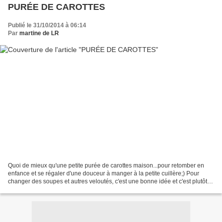
PURÉE DE CAROTTES
Publié le 31/10/2014 à 06:14
Par
martine de LR
Quoi de mieux qu'une petite purée de carottes maison...pour retomber en
enfance et se régaler d'une douceur à manger à la petite cuillère;) Pour
changer des soupes et autres veloutés, c'est une bonne idée et c'est plutôt
de saison. Je vais m'amuser à...