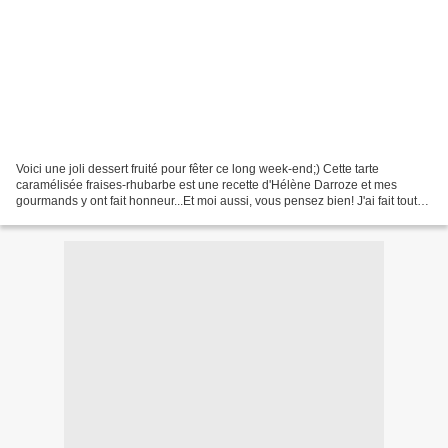
Voici une joli dessert fruité pour fêter ce long week-end;) Cette tarte
caramélisée fraises-rhubarbe est une recette d'Hélène Darroze et mes
gourmands y ont fait honneur...Et moi aussi, vous pensez bien! J'ai fait tout
comme elle, une lichette de sucre...