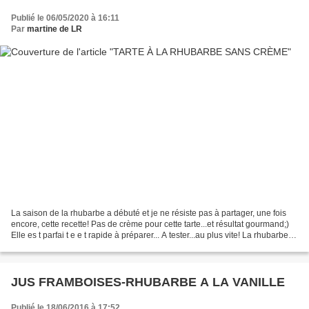
Publié le 06/05/2020 à 16:11
Par
martine de LR
La saison de la rhubarbe a débuté et je ne résiste pas à partager, une fois
encore, cette recette! Pas de crème pour cette tarte...et résultat gourmand;)
Elle es t parfai t e e t rapide à préparer... A tester...au plus vite! La rhubarbe
rose du jardin...
JUS FRAMBOISES-RHUBARBE A LA VANILLE
Publié le 18/06/2016 à 17:52