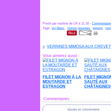
Posté par martine de LR à 11:16 -
Commentaire
Tags:
vin blanc
,
oignon nouveau
,
piment
,
tom
VERRINES MIMOSA AUX CREVE
Vous aimerez aussi :
FILET MIGNON À LA
FILET MIGNO
MOUTARDE ET
SAUTÉ AUX
ESTRAGON
CHÂTAIGNES
Commentaires
Ajouter un commentaire