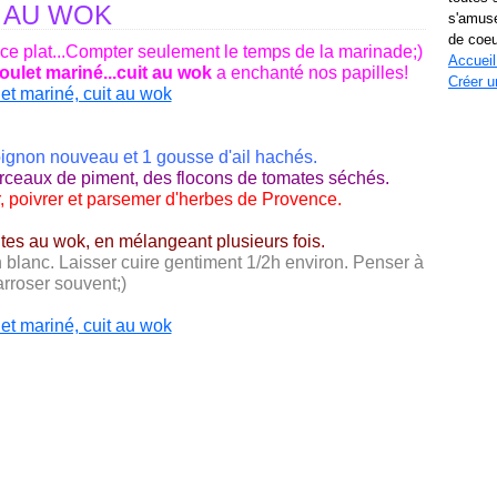
T AU WOK
s'amuse
de coeu
 ce plat...Compter seulement le temps de la marinade;)
Accueil
oulet mariné...cuit au wok
a enchanté nos papilles!
Créer u
oignon nouveau et 1 gousse d'ail hachés.
orceaux de piment, des flocons de tomates séchés.
er, poivrer et parsemer d'herbes de Provence.
utes au wok, en mélangeant plusieurs fois.
n blanc. Laisser cuire gentiment 1/2h environ. Penser à
arroser souvent;)