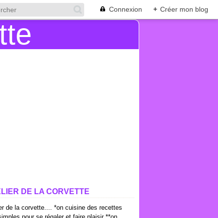
Connexion
+
Créer mon blog
ELIER DE LA CORVETTE
ier de la corvette.... *on cuisine des recettes
imples pour se régaler et faire plaisir **on