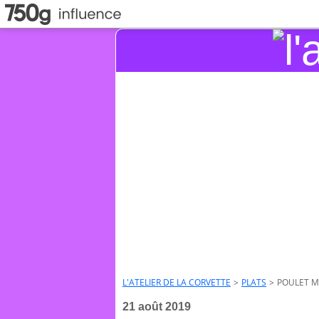
L'ATELIER DE LA CORVETTE
>
PLATS
>
POULET M
21 août 2019