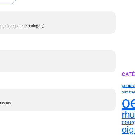
e, merci pour le partage. ;)
CATÉ
poudr
tomates
o
!bisous
rh
cour
oi