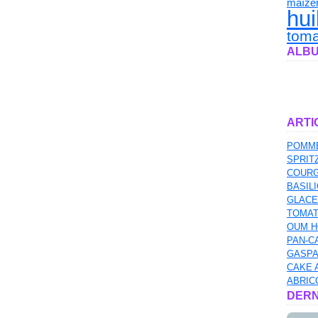
maïze
hui
toma
ALBU
ARTI
POMME
SPRIT
COURG
BASILI
GLACE
TOMAT
OUM H
PAN-C
GASPA
CAKE 
ABRIC
DERN