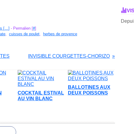
VI
Depuis
s [
…
]
- Permalien [
#
]
ate
,
cuisses de poulet
,
herbes de provence
TTES
INVISIBLE COURGETTES-CHORIZO
BALLOTINES AUX
N
COCKTAIL ESTIVAL
DEUX POISSONS
AU VIN BLANC