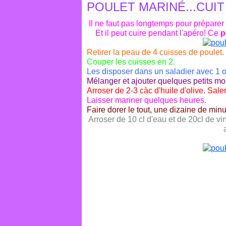
POULET MARINÉ...CUI
Il ne faut pas longtemps pour préparer
Et il peut cuire pendant l'apéro! Ce
p
Retirer la peau de 4 cuisses de poulet.
Couper les cuisses en 2.
Les disposer dans un saladier avec 1 
Mélanger et ajouter quelques petits m
Arroser de 2-3 càc d'huile d'olive. Sal
Laisser mariner quelques heures.
Faire dorer le tout, une dizaine de min
Arroser de 10 cl d'eau et de 20cl de vi