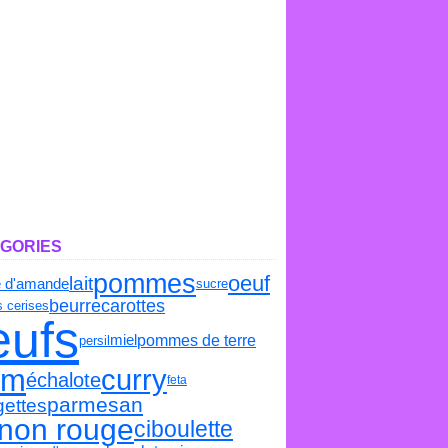
GORIES
pommes
oeuf
lait
e d'amande
sucre
carottes
beurre
 cerises
eufs
pommes de terre
miel
persil
um
curry
échalote
feta
parmesan
gettes
gnon rouge
ciboulette