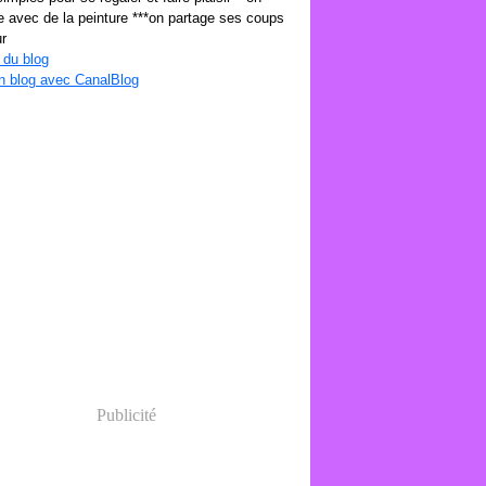
 avec de la peinture ***on partage ses coups
r
 du blog
n blog avec CanalBlog
Publicité