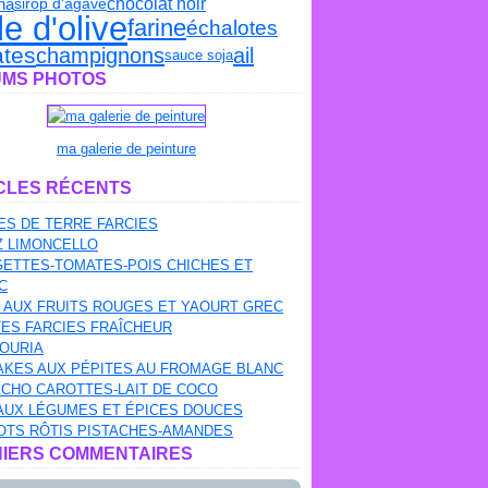
na
chocolat noir
sirop d'agave
le d'olive
farine
échalotes
tes
champignons
ail
sauce soja
MS PHOTOS
ma galerie de peinture
CLES RÉCENTS
S DE TERRE FARCIES
Z LIMONCELLO
ETTES-TOMATES-POIS CHICHES ET
C
 AUX FRUITS ROUGES ET YAOURT GREC
ES FARCIES FRAÎCHEUR
OURIA
AKES AUX PÉPITES AU FROMAGE BLANC
CHO CAROTTES-LAIT DE COCO
AUX LÉGUMES ET ÉPICES DOUCES
OTS RÔTIS PISTACHES-AMANDES
IERS COMMENTAIRES