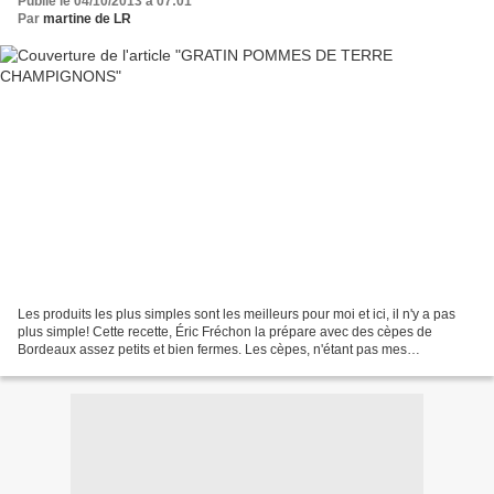
Publié le 04/10/2013 à 07:01
Par
martine de LR
Les produits les plus simples sont les meilleurs pour moi et ici, il n'y a pas
plus simple! Cette recette, Éric Fréchon la prépare avec des cèpes de
Bordeaux assez petits et bien fermes. Les cèpes, n'étant pas mes
champignons favoris, j'ai acheté des...