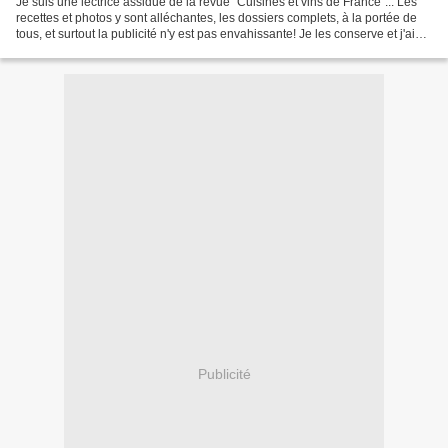
Je suis une lectrice assidue de la revue "Cuisines et vins de France"... Les
recettes et photos y sont alléchantes, les dossiers complets, à la portée de
tous, et surtout la publicité n'y est pas envahissante! Je les conserve et j'aime
m'y replonger de...
Publicité