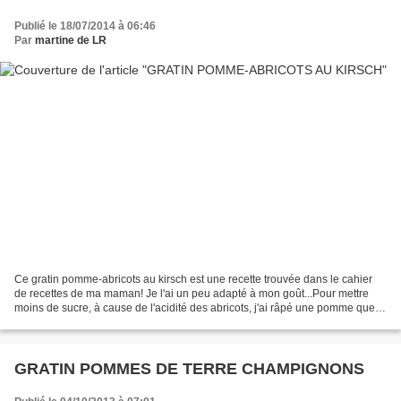
Publié le 18/07/2014 à 06:46
Par
martine de LR
Ce gratin pomme-abricots au kirsch est une recette trouvée dans le cahier
de recettes de ma maman! Je l'ai un peu adapté à mon goût...Pour mettre
moins de sucre, à cause de l'acidité des abricots, j'ai râpé une pomme que
j'ai mélangée aux quartiers d'abricots....
GRATIN POMMES DE TERRE CHAMPIGNONS