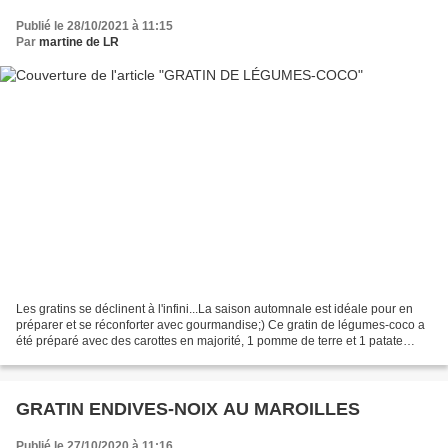
Publié le 28/10/2021 à 11:15
Par
martine de LR
Les gratins se déclinent à l'infini...La saison automnale est idéale pour en
préparer et se réconforter avec gourmandise;) Ce gratin de légumes-coco a
été préparé avec des carottes en majorité, 1 pomme de terre et 1 patate
douce. Ce sont mes goûts et...
GRATIN ENDIVES-NOIX AU MAROILLES
Publié le 27/10/2020 à 11:16