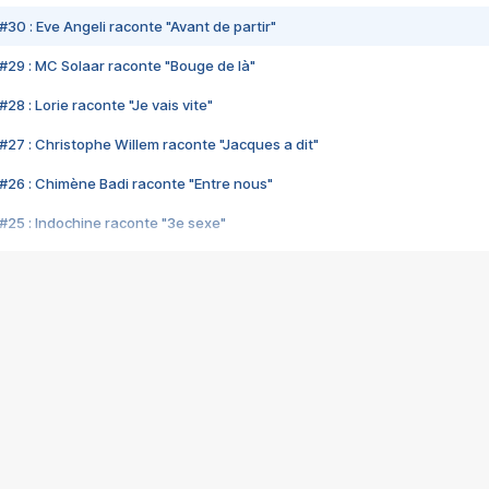
#30 : Eve Angeli raconte "Avant de partir"
#29 : MC Solaar raconte "Bouge de là"
28 : Lorie raconte "Je vais vite"
#27 : Christophe Willem raconte "Jacques a dit"
#26 : Chimène Badi raconte "Entre nous"
#25 : Indochine raconte "3e sexe"
#24 : Zaho raconte "C'est chelou"
#23 : Patrick Bruel raconte "Au café des délices"
#22 : Kyo raconte "Le chemin"
#21 : Nolwenn Leroy raconte "Cassé"
#20 : Patrick Hernandez raconte "Born to be alive"
#19 : Lorie raconte "Près de moi"