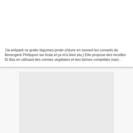
J'ai préparé ce gratin légumes-pesto-chèvre en suivant les conseils de
Berengère Philippon sur Insta et ça m'a bien plu;) Elle propose des recettes
IG Bas en utilisant des crèmes végétales et des farines complètes mais
adaptez avec les moyens du bord...