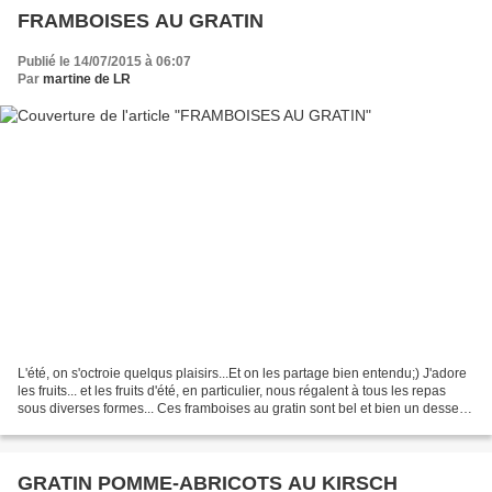
FRAMBOISES AU GRATIN
Publié le 14/07/2015 à 06:07
Par
martine de LR
L'été, on s'octroie quelqus plaisirs...Et on les partage bien entendu;) J'adore
les fruits... et les fruits d'été, en particulier, nous régalent à tous les repas
sous diverses formes... Ces framboises au gratin sont bel et bien un dessert
gourmand...pour...
GRATIN POMME-ABRICOTS AU KIRSCH