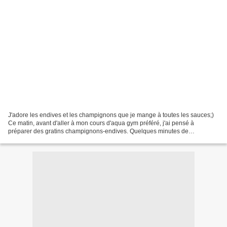
J'adore les endives et les champignons que je mange à toutes les sauces;)
Ce matin, avant d'aller à mon cours d'aqua gym préféré, j'ai pensé à
préparer des gratins champignons-endives. Quelques minutes de
réchauffage après mon retour, j'étais prête à...