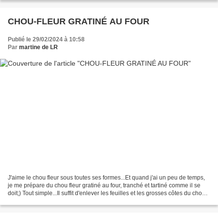
CHOU-FLEUR GRATINÉ AU FOUR
Publié le 29/02/2024 à 10:58
Par
martine de LR
J'aime le chou fleur sous toutes ses formes...Et quand j'ai un peu de temps,
je me prépare du chou fleur gratiné au four, tranché et tartiné comme il se
doit;) Tout simple...Il suffit d'enlever les feuilles et les grosses côtes du chou
fleur puis le passer...