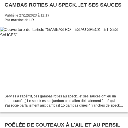
GAMBAS ROTIES AU SPECK...ET SES SAUCES
Publié le 27/12/2023 à 11:17
Par
martine de LR
Servies à l'apéritif, ces gambas roties au speck...et ses sauces ont eu un
beau succès;) Le speck est un jambon cru italien délicatement fumé qui
s'associe parfaitement aux gambas! 15 gambas crues 4 tranches de speck,
dégraissées et coupées en lamelles...
POÊLÉE DE COUTEAUX À L'AIL ET AU PERSIL