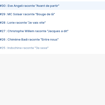
#30 : Eve Angeli raconte "Avant de partir"
#29 : MC Solaar raconte "Bouge de là"
28 : Lorie raconte "Je vais vite"
#27 : Christophe Willem raconte "Jacques a dit"
#26 : Chimène Badi raconte "Entre nous"
#25 : Indochine raconte "3e sexe"
#24 : Zaho raconte "C'est chelou"
#23 : Patrick Bruel raconte "Au café des délices"
#22 : Kyo raconte "Le chemin"
#21 : Nolwenn Leroy raconte "Cassé"
#20 : Patrick Hernandez raconte "Born to be alive"
#19 : Lorie raconte "Près de moi"