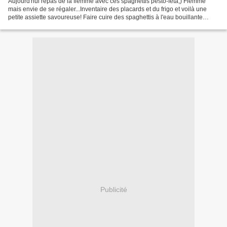
Aujourd'hui repas de la flemme avec ces spaghettis pesto-feta;) Flemme
mais envie de se régaler...Inventaire des placards et du frigo et voilà une
petite assiette savoureuse! Faire cuire des spaghettis à l'eau bouillante
salée...Pour moi des spaghettis...
Publicité