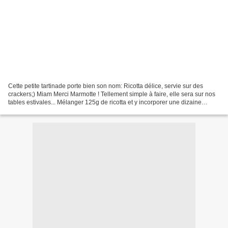
Cette petite tartinade porte bien son nom: Ricotta délice, servie sur des
crackers;) Miam Merci Marmotte ! Tellement simple à faire, elle sera sur nos
tables estivales... Mélanger 125g de ricotta et y incorporer une dizaine
d'olives vertes coupées en...