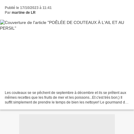
Publié le 17/10/2023 à 11:41
Par
martine de LR
Les couteaux se se pêchent de septembre à décembre et ils se prêtent aux
mêmes recettes que les fruits de mer et les poissons...Et c'est très bon;) Il
suffit simplement de prendre le temps de bien les nettoyer! Le gourmand de
la maison en est friand et...