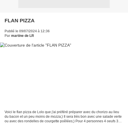
FLAN PIZZA
Publié le 09/07/2024 à 12:36
Par
martine de LR
Voici le flan pizza de Lolo que j'ai préféré préparer avec du chorizo au lieu
du bacon et un peu moins de mozza;) Il sera très bon avec une salade verte
ou avec des rondelles de courgette poêlées;) Pour 4 personnes 4 oeufs 30g
de maïzena 120g de crème...