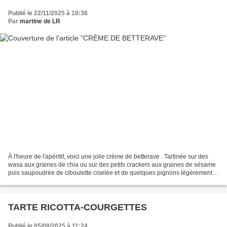
Publié le 22/11/2025 à 18:36
Par
martine de LR
À l'heure de l'apéritif, voici une jolie crème de betterave . Tartinée sur des
wasa aux graines de chia ou sur des petits crackers aux graines de sésame
puis saupoudrée de ciboulette ciselée et de quelques pignons légèrement
torréfiés. Avec ma vacancière...
TARTE RICOTTA-COURGETTES
Publié le 05/08/2025 à 11:24