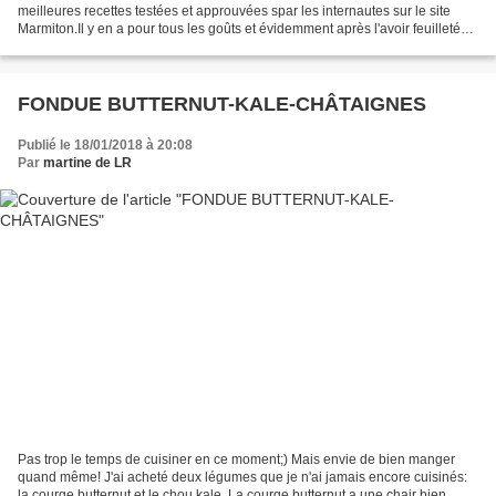
meilleures recettes testées et approuvées spar les internautes sur le site
Marmiton.Il y en a pour tous les goûts et évidemment après l'avoir feuilleté
de long en large et en...
FONDUE BUTTERNUT-KALE-CHÂTAIGNES
Publié le 18/01/2018 à 20:08
Par
martine de LR
Pas trop le temps de cuisiner en ce moment;) Mais envie de bien manger
quand même! J'ai acheté deux légumes que je n'ai jamais encore cuisinés:
la courge butternut et le chou kale. La courge butternut a une chair bien