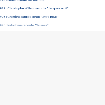
#27 : Christophe Willem raconte "Jacques a dit"
#26 : Chimène Badi raconte "Entre nous"
#25 : Indochine raconte "3e sexe"
#24 : Zaho raconte "C'est chelou"
#23 : Patrick Bruel raconte "Au café des délices"
#22 : Kyo raconte "Le chemin"
#21 : Nolwenn Leroy raconte "Cassé"
#20 : Patrick Hernandez raconte "Born to be alive"
#19 : Lorie raconte "Près de moi"
#18 : Michael Jones raconte "A nos actes manqués" (avec Jean-Jacque
#17 : Khaled raconte "Aïcha"
#16 : Corneille raconte "Parce qu'on vient de loin"