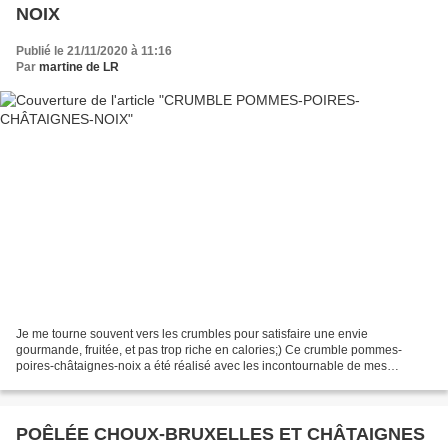
NOIX
Publié le 21/11/2020 à 11:16
Par
martine de LR
Je me tourne souvent vers les crumbles pour satisfaire une envie
gourmande, fruitée, et pas trop riche en calories;) Ce crumble pommes-
poires-châtaignes-noix a été réalisé avec les incontournable de mes
placards ainsi qu'avec les poires de mon jardin!...
POÊLÉE CHOUX-BRUXELLES ET CHÂTAIGNES