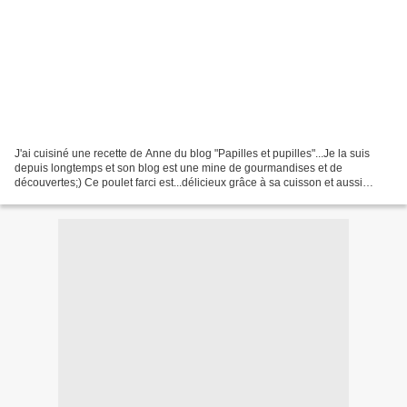
J'ai cuisiné une recette de Anne du blog "Papilles et pupilles"...Je la suis
depuis longtemps et son blog est une mine de gourmandises et de
découvertes;) Ce poulet farci est...délicieux grâce à sa cuisson et aussi
grâce à sa farce! La viande est fondante...