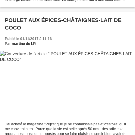
ferme et apparemment peut se cuisiner...
POULET AUX ÉPICES-CHÂTAIGNES-LAIT DE
COCO
Publié le 01/11/2017 à 11:16
Par
martine de LR
J'ai acheté le magazine "Pep's" que je ne connaissais pas et c'est vrai qu'il
me convient bien...Parce que la vie est belle après 50 ans...des articles et
reportages nous sont proposés pour se faire plaisir, se sentir bien, avoir des