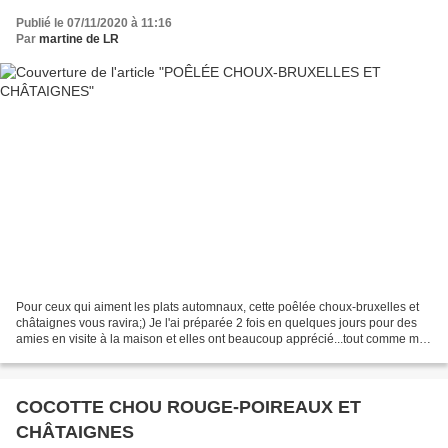
Publié le 07/11/2020 à 11:16
Par
martine de LR
Pour ceux qui aiment les plats automnaux, cette poêlée choux-bruxelles et
châtaignes vous ravira;) Je l'ai préparée 2 fois en quelques jours pour des
amies en visite à la maison et elles ont beaucoup apprécié...tout comme moi!
J'ai suivi une recette du...
COCOTTE CHOU ROUGE-POIREAUX ET
CHÂTAIGNES